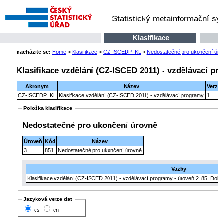
Statistický metainformační 
Klasifikace
nacházíte se:
Home
>
Klasifikace
>
CZ-ISCEDP_KL
>
Nedostatečné pro ukončení ú
Klasifikace vzdělání (CZ-ISCED 2011) - vzdělávací 
Akronym
Název
Verz
CZ-ISCEDP_KL
Klasifikace vzdělání (CZ-ISCED 2011) - vzdělávací programy
1
Položka klasifikace:
Nedostatečné pro ukončení úrovně
Úroveň
Kód
Název
3
851
Nedostatečné pro ukončení úrovně
Vazby
Klasifikace vzdělání (CZ-ISCED 2011) - vzdělávací programy - úroveň 2
85
Dok
Jazyková verze dat:
cs
en