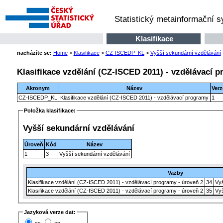
Statistický metainformační 
Klasifikace
nacházíte se:
Home
>
Klasifikace
>
CZ-ISCEDP_KL
>
Vyšší sekundární vzdělávání
Klasifikace vzdělání (CZ-ISCED 2011) - vzdělávací 
Akronym
Název
Verz
CZ-ISCEDP_KL
Klasifikace vzdělání (CZ-ISCED 2011) - vzdělávací programy
1
Položka klasifikace:
Vyšší sekundární vzdělávání
Úroveň
Kód
Název
1
3
Vyšší sekundární vzdělávání
Vazby
Klasifikace vzdělání (CZ-ISCED 2011) - vzdělávací programy - úroveň 2
34
Vy
Klasifikace vzdělání (CZ-ISCED 2011) - vzdělávací programy - úroveň 2
35
Vyš
Jazyková verze dat: