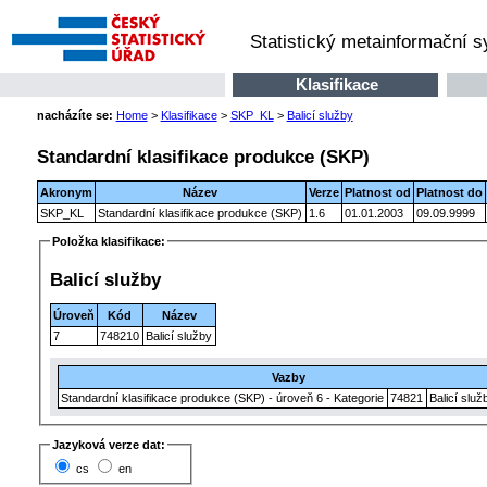
Statistický metainformační 
Klasifikace
nacházíte se:
Home
>
Klasifikace
>
SKP_KL
>
Balicí služby
Standardní klasifikace produkce (SKP)
Akronym
Název
Verze
Platnost od
Platnost do
SKP_KL
Standardní klasifikace produkce (SKP)
1.6
01.01.2003
09.09.9999
Položka klasifikace:
Balicí služby
Úroveň
Kód
Název
7
748210
Balicí služby
Vazby
Standardní klasifikace produkce (SKP) - úroveň 6 - Kategorie
74821
Balicí služ
Jazyková verze dat:
cs
en