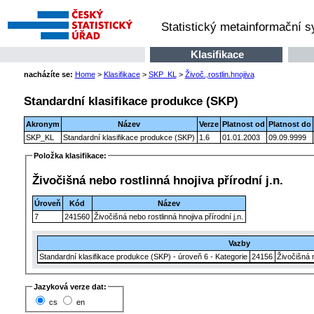
Statistický metainformační 
Klasifikace
nacházíte se:
Home
>
Klasifikace
>
SKP_KL
>
Živoč.,rostlin.hnojiva
Standardní klasifikace produkce (SKP)
Akronym
Název
Verze
Platnost od
Platnost do
SKP_KL
Standardní klasifikace produkce (SKP)
1.6
01.01.2003
09.09.9999
Položka klasifikace:
Živočišná nebo rostlinná hnojiva přírodní j.n.
Úroveň
Kód
Název
7
241560
Živočišná nebo rostlinná hnojiva přírodní j.n.
Vazby
Standardní klasifikace produkce (SKP) - úroveň 6 - Kategorie
24156
Živočišná n
Jazyková verze dat:
cs
en