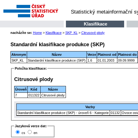
Statistický metainformační 
Klasifikace
nacházíte se:
Home
>
Klasifikace
>
SKP_KL
>
Citrusové plody
Standardní klasifikace produkce (SKP)
Akronym
Název
Verze
Platnost od
Platnost do
SKP_KL
Standardní klasifikace produkce (SKP)
1.6
01.01.2003
09.09.9999
Položka klasifikace:
Citrusové plody
Úroveň
Kód
Název
7
011322
Citrusové plody
Vazby
Standardní klasifikace produkce (SKP) - úroveň 6 - Kategorie
01132
Ovoce osta
Jazyková verze dat:
cs
en