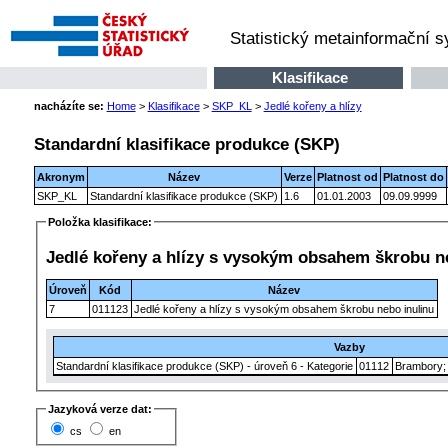
Statistický metainformační 
Klasifikace
nacházíte se:
Home
>
Klasifikace
>
SKP_KL
>
Jedlé kořeny a hlízy
Standardní klasifikace produkce (SKP)
Akronym
Název
Verze
Platnost od
Platnost do
SKP_KL
Standardní klasifikace produkce (SKP)
1.6
01.01.2003
09.09.9999
Položka klasifikace:
Jedlé kořeny a hlízy s vysokým obsahem škrobu n
Úroveň
Kód
Název
7
011123
Jedlé kořeny a hlízy s vysokým obsahem škrobu nebo inulinu
Vazby
Standardní klasifikace produkce (SKP) - úroveň 6 - Kategorie
01112
Brambory; 
Jazyková verze dat:
cs
en