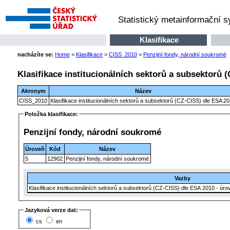
Statistický metainformační 
Klasifikace
nacházíte se:
Home
>
Klasifikace
>
CISS_2010
>
Penzijní fondy, národní soukromé
Klasifikace institucionálních sektorů a subsektorů 
Akronym
Název
CISS_2010
Klasifikace institucionálních sektorů a subsektorů (CZ-CISS) dle ESA 2
Položka klasifikace:
Penzijní fondy, národní soukromé
Úroveň
Kód
Název
5
12902
Penzijní fondy, národní soukromé
Vazby
Klasifikace institucionálních sektorů a subsektorů (CZ-CISS) dle ESA 2010 - úrov
Jazyková verze dat:
cs
en