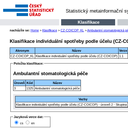
Statistický metainformační 
Klasifikace
nacházíte se:
Home
>
Klasifikace
>
CZ-COICOP_KL
>
Ambulantní stomatologická p
Klasifikace individuální spotřeby podle účelu (CZ-
Akronym
Název
Verze
CZ-COICOP_KL
Klasifikace individuální spotřeby podle účelu (CZ-COICOP)
1.1
Položka klasifikace:
Ambulantní stomatologická péče
Úroveň
Kód
Název
3
1325
Ambulantní stomatologická péče
Vazby
Klasifikace individuální spotřeby podle účelu (CZ-COICOP) - úroveň 2 - Skupina
Jazyková verze dat:
cs
en