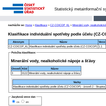
Statistický metainformační 
nacházíte se:
Home
>
Klasifikace
>
CZ-COICOP_KL
>
Minerální vody, nealkoholick
Klasifikace individuální spotřeby podle účelu (CZ-
Akronym
Název
Verze
CZ-COICOP_KL
Klasifikace individuální spotřeby podle účelu (CZ-COICOP)
1.1
Položka klasifikace:
Minerální vody, nealkoholické nápoje a šťávy
Úroveň
Kód
Název
3
0122
Minerální vody, nealkoholické nápoje a šťávy
Vazby
Klasifikace individuální spotřeby podle účelu (CZ-COICOP) - úroveň 2 - Skupina
Jazyková verze dat:
cs
en