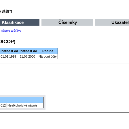
systém
Klasifikace
Číselníky
Ukazatel
é nápoje a šťávy
COICOP)
Platnost od
Platnost do
Rodina
01.01.1999
31.08.2000
Národní účty
012
Nealkoholické nápoje