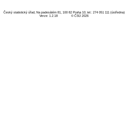
Český statistický úřad, Na padesátém 81, 100 82 Praha 10; tel.: 274 051 111 (ústředna)
Verze: 1.2.18
© ČSÚ 2026