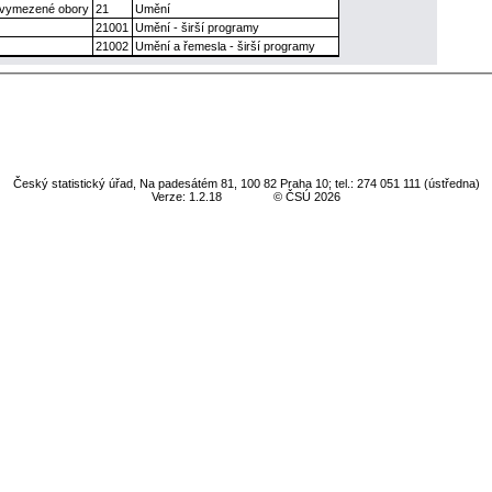
e vymezené obory
21
Umění
21001
Umění - širší programy
21002
Umění a řemesla - širší programy
Český statistický úřad, Na padesátém 81, 100 82 Praha 10; tel.: 274 051 111 (ústředna)
Verze: 1.2.18
© ČSÚ 2026