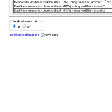
Mezinárodní klasifikace vzdělání (ISCED 97) - obory vzdělání - úroveň 2 - Úzc
Klasifikace kmenových oborů vzdělání (KKOV) - obory vzdělání - úroveň 2
Klasifikace kmenových oborů vzdělání (KKOV) - obory vzdělání - úroveň 2
Jazyková verze dat:
cs
en
Prohlášení o přístupnosti