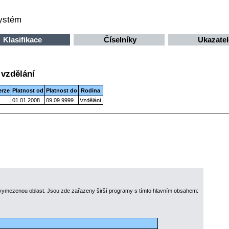
systém
Klasifikace
Číselníky
Ukazatel
 vzdělání
erze
Platnost od
Platnost do
Rodina
01.01.2008
09.09.9999
Vzdělání
 vymezenou oblast. Jsou zde zařazeny širší programy s tímto hlavním obsahem: