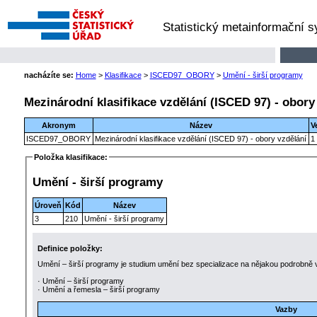
Statistický metainformační 
nacházíte se:
Home
>
Klasifikace
>
ISCED97_OBORY
>
Umění - širší programy
Mezinárodní klasifikace vzdělání (ISCED 97) - obory
Akronym
Název
V
ISCED97_OBORY
Mezinárodní klasifikace vzdělání (ISCED 97) - obory vzdělání
1
Položka klasifikace:
Umění - širší programy
Úroveň
Kód
Název
3
210
Umění - širší programy
Definice položky:
Umění – širší programy je studium umění bez specializace na nějakou podrobně
· Umění – širší programy
· Umění a řemesla – širší programy
Vazby