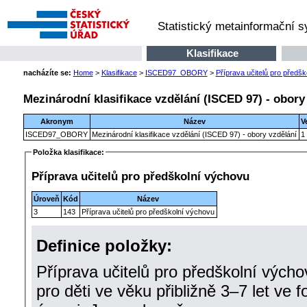
Statistický metainformační 
Klasifikace
nacházíte se:
Home
>
Klasifikace
>
ISCED97_OBORY
>
Příprava učitelů pro předš
Mezinárodní klasifikace vzdělání (ISCED 97) - obory
Akronym
Název
V
ISCED97_OBORY
Mezinárodní klasifikace vzdělání (ISCED 97) - obory vzdělání
1
Položka klasifikace:
Příprava učitelů pro předškolní výchovu
Úroveň
Kód
Název
3
143
Příprava učitelů pro předškolní výchovu
Definice položky:
Příprava učitelů pro předškolní výcho
pro děti ve věku přibližně 3–7 let ve