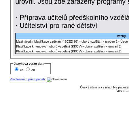
úrovni. Jsou zde zařazeny programy
· Příprava učitelů předškolního vzdě
· Učitelství pro rané dětství
Vazby
Mezinárodní klasifikace vzdělání (ISCED 97) - obory vzdělání - úroveň 2 - Úzc
Klasifikace kmenových oborů vzdělání (KKOV) - obory vzdělání - úroveň 2
Klasifikace kmenových oborů vzdělání (KKOV) - obory vzdělání - úroveň 2
Jazyková verze dat:
cs
en
Prohlášení o přístupnosti
Český statistický úřad, Na padesát
Verze: 1.