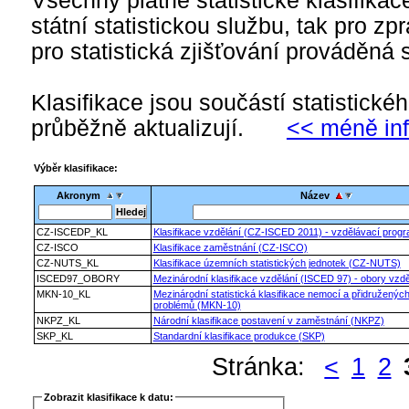
Všechny platné statistické klasifika
státní statistickou službu, tak pro zp
pro statistická zjišťování prováděná s
Klasifikace jsou součástí statistick
průběžně aktualizují.
<< méně in
Výběr klasifikace:
Akronym
Název
CZ-ISCEDP_KL
Klasifikace vzdělání (CZ-ISCED 2011) - vzdělávací prog
CZ-ISCO
Klasifikace zaměstnání (CZ-ISCO)
CZ-NUTS_KL
Klasifikace územních statistických jednotek (CZ-NUTS)
ISCED97_OBORY
Mezinárodní klasifikace vzdělání (ISCED 97) - obory vzdě
MKN-10_KL
Mezinárodní statistická klasifikace nemocí a přidruženýc
problémů (MKN-10)
NKPZ_KL
Národní klasifikace postavení v zaměstnání (NKPZ)
SKP_KL
Standardní klasifikace produkce (SKP)
Stránka:
<
1
2
Zobrazit klasifikace k datu: