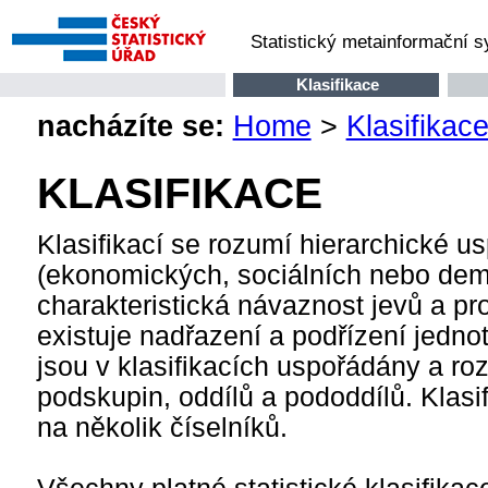
Statistický metainformační 
Klasifikace
nacházíte se:
Home
>
Klasifikac
KLASIFIKACE
Klasifikací se rozumí hierarchické us
(ekonomických, sociálních nebo demog
charakteristická návaznost jevů a pr
existuje nadřazení a podřízení jednot
jsou v klasifikacích uspořádány a roz
podskupin, oddílů a pododdílů. Klasifi
na několik číselníků.