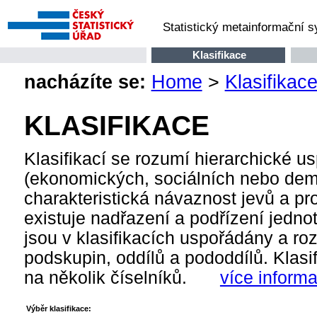
Statistický metainformační 
Klasifikace
nacházíte se:
Home
>
Klasifikac
KLASIFIKACE
Klasifikací se rozumí hierarchické us
(ekonomických, sociálních nebo demog
charakteristická návaznost jevů a pr
existuje nadřazení a podřízení jednot
jsou v klasifikacích uspořádány a roz
podskupin, oddílů a pododdílů. Klasifi
na několik číselníků.
více inform
Výběr klasifikace: