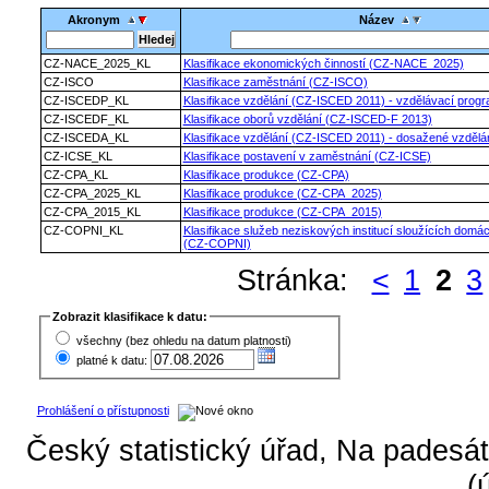
Akronym
Název
CZ-NACE_2025_KL
Klasifikace ekonomických činností (CZ-NACE_2025)
CZ-ISCO
Klasifikace zaměstnání (CZ-ISCO)
CZ-ISCEDP_KL
Klasifikace vzdělání (CZ-ISCED 2011) - vzdělávací prog
CZ-ISCEDF_KL
Klasifikace oborů vzdělání (CZ-ISCED-F 2013)
CZ-ISCEDA_KL
Klasifikace vzdělání (CZ-ISCED 2011) - dosažené vzdělá
CZ-ICSE_KL
Klasifikace postavení v zaměstnání (CZ-ICSE)
CZ-CPA_KL
Klasifikace produkce (CZ-CPA)
CZ-CPA_2025_KL
Klasifikace produkce (CZ-CPA_2025)
CZ-CPA_2015_KL
Klasifikace produkce (CZ-CPA_2015)
CZ-COPNI_KL
Klasifikace služeb neziskových institucí sloužících domá
(CZ-COPNI)
Stránka:
<
1
2
3
Zobrazit klasifikace k datu:
všechny (bez ohledu na datum platnosti)
platné k datu:
Prohlášení o přístupnosti
Český statistický úřad, Na padesát
(