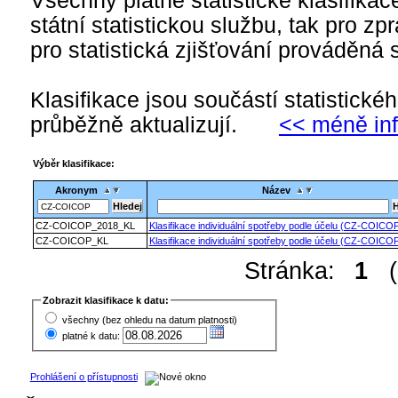
Všechny platné statistické klasifika
státní statistickou službu, tak pro zp
pro statistická zjišťování prováděná s
Klasifikace jsou součástí statistick
průběžně aktualizují.
<< méně in
Výběr klasifikace:
Akronym
Název
CZ-COICOP_2018_KL
Klasifikace individuální spotřeby podle účelu (CZ-COICO
CZ-COICOP_KL
Klasifikace individuální spotřeby podle účelu (CZ-COICO
Stránka:
1
(z
Zobrazit klasifikace k datu:
všechny (bez ohledu na datum platnosti)
platné k datu:
Prohlášení o přístupnosti