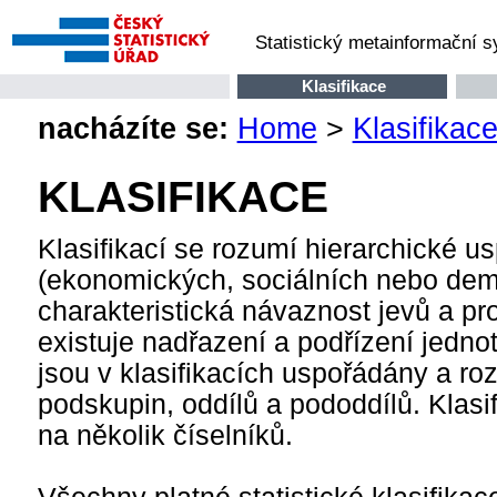
Statistický metainformační 
Klasifikace
nacházíte se:
Home
>
Klasifikac
KLASIFIKACE
Klasifikací se rozumí hierarchické us
(ekonomických, sociálních nebo demog
charakteristická návaznost jevů a pr
existuje nadřazení a podřízení jednot
jsou v klasifikacích uspořádány a roz
podskupin, oddílů a pododdílů. Klasifi
na několik číselníků.