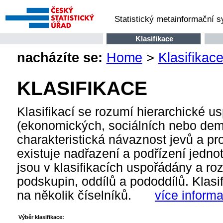
Statistický metainformační 
Klasifikace
nacházíte se:
Home
>
Klasifikac
KLASIFIKACE
Klasifikací se rozumí hierarchické us
(ekonomických, sociálních nebo demog
charakteristická návaznost jevů a pr
existuje nadřazení a podřízení jednot
jsou v klasifikacích uspořádány a roz
podskupin, oddílů a pododdílů. Klasifi
na několik číselníků.
více inform
Výběr klasifikace: