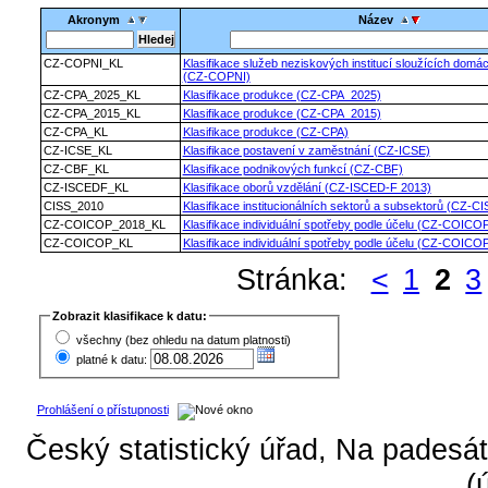
Akronym
Název
CZ-COPNI_KL
Klasifikace služeb neziskových institucí sloužících domá
(CZ-COPNI)
CZ-CPA_2025_KL
Klasifikace produkce (CZ-CPA_2025)
CZ-CPA_2015_KL
Klasifikace produkce (CZ-CPA_2015)
CZ-CPA_KL
Klasifikace produkce (CZ-CPA)
CZ-ICSE_KL
Klasifikace postavení v zaměstnání (CZ-ICSE)
CZ-CBF_KL
Klasifikace podnikových funkcí (CZ-CBF)
CZ-ISCEDF_KL
Klasifikace oborů vzdělání (CZ-ISCED-F 2013)
CISS_2010
Klasifikace institucionálních sektorů a subsektorů (CZ-C
CZ-COICOP_2018_KL
Klasifikace individuální spotřeby podle účelu (CZ-COICO
CZ-COICOP_KL
Klasifikace individuální spotřeby podle účelu (CZ-COICO
Stránka:
<
1
2
3
Zobrazit klasifikace k datu:
všechny (bez ohledu na datum platnosti)
platné k datu:
Prohlášení o přístupnosti
Český statistický úřad, Na padesát
(