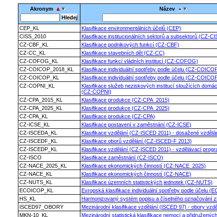
Akronym
Název
CEP_KL
Klasifikace environmentálních účelů (CEP)
CISS_2010
Klasifikace institucionálních sektorů a subsektorů (CZ-C
CZ-CBF_KL
Klasifikace podnikových funkcí (CZ-CBF)
CZ-CC_KL
Klasifikace stavebních děl (CZ-CC)
CZ-COFOG_KL
Klasifikace funkcí vládních institucí (CZ-COFOG)
CZ-COICOP_2018_KL
Klasifikace individuální spotřeby podle účelu (CZ-COICO
CZ-COICOP_KL
Klasifikace individuální spotřeby podle účelu (CZ-COICO
CZ-COPNI_KL
Klasifikace služeb neziskových institucí sloužících domá
(CZ-COPNI)
CZ-CPA_2015_KL
Klasifikace produkce (CZ-CPA_2015)
CZ-CPA_2025_KL
Klasifikace produkce (CZ-CPA_2025)
CZ-CPA_KL
Klasifikace produkce (CZ-CPA)
CZ-ICSE_KL
Klasifikace postavení v zaměstnání (CZ-ICSE)
CZ-ISCEDA_KL
Klasifikace vzdělání (CZ-ISCED 2011) - dosažené vzdělá
CZ-ISCEDF_KL
Klasifikace oborů vzdělání (CZ-ISCED-F 2013)
CZ-ISCEDP_KL
Klasifikace vzdělání (CZ-ISCED 2011) - vzdělávací prog
CZ-ISCO
Klasifikace zaměstnání (CZ-ISCO)
CZ-NACE_2025_KL
Klasifikace ekonomických činností (CZ-NACE_2025)
CZ-NACE_KL
Klasifikace ekonomických činností (CZ-NACE)
CZ-NUTS_KL
Klasifikace územních statistických jednotek (CZ-NUTS)
ECOICOP_KL
Evropská klasifikace individuální spotřeby podle účelu 
HS_KL
Harmonizovaný systém popisu a číselného označování z
ISCED97_OBORY
Mezinárodní klasifikace vzdělání (ISCED 97) - obory vzdě
MKN-10_KL
Mezinárodní statistická klasifikace nemocí a přidruženýc