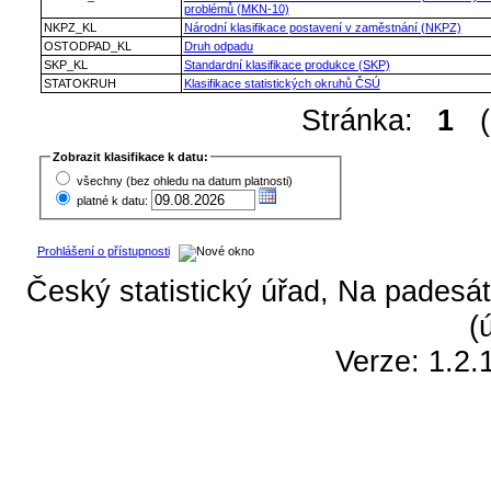
problémů (MKN-10)
NKPZ_KL
Národní klasifikace postavení v zaměstnání (NKPZ)
OSTODPAD_KL
Druh odpadu
SKP_KL
Standardní klasifikace produkce (SKP)
STATOKRUH
Klasifikace statistických okruhů ČSÚ
Stránka:
1
(z
Zobrazit klasifikace k datu:
všechny (bez ohledu na datum platnosti)
platné k datu:
Prohlášení o přístupnosti
Český statistický úřad, Na padesát
(
Verze: 1.2.