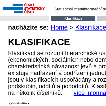
Statistický metainformační 
Klasifikace
nacházíte se:
Home
>
Klasifikac
KLASIFIKACE
Klasifikací se rozumí hierarchické us
(ekonomických, sociálních nebo demog
charakteristická návaznost jevů a pr
existuje nadřazení a podřízení jednot
jsou v klasifikacích uspořádány a roz
podskupin, oddílů a pododdílů. Klasifi
na několik číselníků.
více inform
Výběr klasifikace: