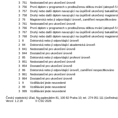
3
751
Nedostatečné pro ukončení úrovně
3
756
První diplom v programech s prodlouženou délkou trvání (alespoň 5 l
3
757
Druhý nebo další diplom navazující na úspěšně ukončený bakalářsk
3
758
Druhý nebo další diplom navazující na úspěšně ukončený magisters
2
76
Magisterská nebo jí odpovídající úroveň, zaměření nespecifikováno
3
761
Nedostatečné pro ukončení úrovně
3
766
První diplom v programech s prodlouženou délkou trvání (alespoň 5 l
3
767
Druhý nebo další diplom navazující na úspěšně ukončený bakalářsk
3
768
Druhý nebo další diplom navazující na úspěšně ukončený magisters
1
8
Doktorská nebo jí odpovídající úroveň
2
84
Doktorská nebo jí odpovídající akademická úroveň
3
841
Nedostatečné pro ukončení úrovně
3
844
Dostatečné pro ukončení úrovně
2
85
Doktorská nebo jí odpovídající profesní úroveň
3
851
Nedostatečné pro ukončení úrovně
3
854
Dostatečné pro ukončení úrovně
2
86
Doktorská nebo jí odpovídající úroveň, zaměření nespecifikováno
3
861
Nedostatečné pro ukončení úrovně
3
864
Dostatečné pro ukončení úrovně
1
9
Vzdělávání jinde neuvedené
2
99
Vzdělávání jinde neuvedené
3
999
Vzdělávání jinde neuvedené
Český statistický úřad, Na padesátém 81, 100 82 Praha 10; tel.: 274 051 111 (ústředna)
Verze: 1.2.18
© ČSÚ 2026