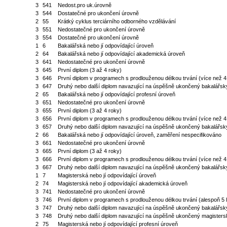
3
541
Nedost.pro uk.úrovně
3
544
Dostatečné pro ukončení úrovně
2
55
Krátký cyklus terciárního odborného vzdělávání
3
551
Nedostatečné pro ukončení úrovně
3
554
Dostatečné pro ukončení úrovně
1
6
Bakalářská nebo jí odpovídající úroveň
2
64
Bakalářská nebo jí odpovídající akademická úroveň
3
641
Nedostatečné pro ukončení úrovně
3
645
První diplom (3 až 4 roky)
3
646
První diplom v programech s prodlouženou délkou trvání (více než 4
3
647
Druhý nebo další diplom navazující na úspěšně ukončený bakalářsk
2
65
Bakalářská nebo jí odpovídající profesní úroveň
3
651
Nedostatečné pro ukončení úrovně
3
655
První diplom (3 až 4 roky)
3
656
První diplom v programech s prodlouženou délkou trvání (více než 4
3
657
Druhý nebo další diplom navazující na úspěšně ukončený bakalářsk
2
66
Bakalářská nebo jí odpovídající úroveň, zaměření nespecifikováno
3
661
Nedostatečné pro ukončení úrovně
3
665
První diplom (3 až 4 roky)
3
666
První diplom v programech s prodlouženou délkou trvání (více než 4
3
667
Druhý nebo další diplom navazující na úspěšně ukončený bakalářsk
1
7
Magisterská nebo jí odpovídající úroveň
2
74
Magisterská nebo jí odpovídající akademická úroveň
3
741
Nedostatečné pro ukončení úrovně
3
746
První diplom v programech s prodlouženou délkou trvání (alespoň 5 l
3
747
Druhý nebo další diplom navazující na úspěšně ukončený bakalářsk
3
748
Druhý nebo další diplom navazující na úspěšně ukončený magisters
2
75
Magisterská nebo jí odpovídající profesní úroveň