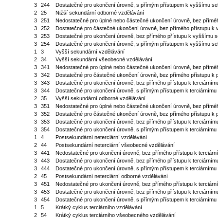
3
244
Dostatečné pro ukončení úrovně, s přímým přístupem k vyššímu s
2
25
Nižší sekundární odborné vzdělávání
3
251
Nedostatečné pro úplné nebo částečné ukončení úrovně, bez přímé
3
252
Dostatečné pro částečné ukončení úrovně, bez přímého přístupu k
3
253
Dostatečné pro ukončení úrovně, bez přímého přístupu k vyššímu 
3
254
Dostatečné pro ukončení úrovně, s přímým přístupem k vyššímu s
1
3
Vyšší sekundární vzdělávání
2
34
Vyšší sekundární všeobecné vzdělávání
3
341
Nedostatečné pro úplné nebo částečné ukončení úrovně, bez příméh
3
342
Dostatečné pro částečné ukončení úrovně, bez přímého přístupu k 
3
343
Dostatečné pro ukončení úrovně, bez přímého přístupu k terciárním
3
344
Dostatečné pro ukončení úrovně, s přímým přístupem k terciárnímu
2
35
Vyšší sekundární odborné vzdělávání
3
351
Nedostatečné pro úplné nebo částečné ukončení úrovně, bez příméh
3
352
Dostatečné pro částečné ukončení úrovně, bez přímého přístupu k 
3
353
Dostatečné pro ukončení úrovně, bez přímého přístupu k terciárním
3
354
Dostatečné pro ukončení úrovně, s přímým přístupem k terciárnímu
1
4
Postsekundární neterciární vzdělávání
2
44
Postsekundární neterciární všeobecné vzdělávání
3
441
Nedostatečné pro ukončení úrovně, bez přímého přístupu k terciárn
3
443
Dostatečné pro ukončení úrovně, bez přímého přístupu k terciárním
3
444
Dostatečné pro ukončení úrovně, s přímým přístupem k terciárnímu
2
45
Postsekundární neterciární odborné vzdělávání
3
451
Nedostatečné pro ukončení úrovně, bez přímého přístupu k terciárn
3
453
Dostatečné pro ukončení úrovně, bez přímého přístupu k terciárním
3
454
Dostatečné pro ukončení úrovně, s přímým přístupem k terciárnímu
1
5
Krátký cyklus terciárního vzdělávání
2
54
Krátký cyklus terciárního všeobecného vzdělávání