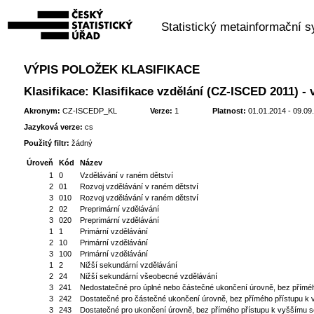
Statistický metainformační 
VÝPIS POLOŽEK KLASIFIKACE
Klasifikace: Klasifikace vzdělání (CZ-ISCED 2011) -
Akronym:
CZ-ISCEDP_KL
Verze:
1
Platnost:
01.01.2014 - 09.09
Jazyková verze:
cs
Použitý filtr:
žádný
Úroveň
Kód
Název
1
0
Vzdělávání v raném dětství
2
01
Rozvoj vzdělávání v raném dětství
3
010
Rozvoj vzdělávání v raném dětství
2
02
Preprimární vzdělávání
3
020
Preprimární vzdělávání
1
1
Primární vzdělávání
2
10
Primární vzdělávání
3
100
Primární vzdělávání
1
2
Nižší sekundární vzdělávání
2
24
Nižší sekundární všeobecné vzdělávání
3
241
Nedostatečné pro úplné nebo částečné ukončení úrovně, bez přímé
3
242
Dostatečné pro částečné ukončení úrovně, bez přímého přístupu k
3
243
Dostatečné pro ukončení úrovně, bez přímého přístupu k vyššímu 