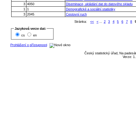
3
4050
Diseminace, ukládání dat do datového skladu
1
1
Demografické a sociální statistiky
3
2045
Cestovní ruch
Stránka:
<<
<
...
2
3
4
5
6
7
8
Jazyková verze dat:
cs
en
Prohlášení o přístupnosti
Český statistický úřad, Na padesát
Verze: 1.