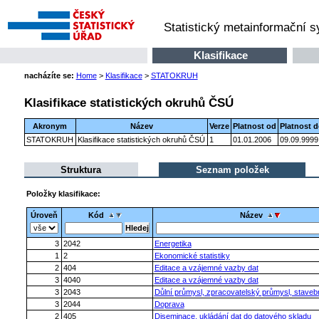
Statistický metainformační 
Klasifikace
nacházíte se:
Home
>
Klasifikace
>
STATOKRUH
Klasifikace statistických okruhů ČSÚ
Akronym
Název
Verze
Platnost od
Platnost 
STATOKRUH
Klasifikace statistických okruhů ČSÚ
1
01.01.2006
09.09.9999
Struktura
Seznam položek
Položky klasifikace:
Úroveň
Kód
Název
3
2042
Energetika
1
2
Ekonomické statistiky
2
404
Editace a vzájemné vazby dat
3
4040
Editace a vzájemné vazby dat
3
2043
Důlní průmysl, zpracovatelský průmysl, stavebn
3
2044
Doprava
2
405
Diseminace, ukládání dat do datového skladu