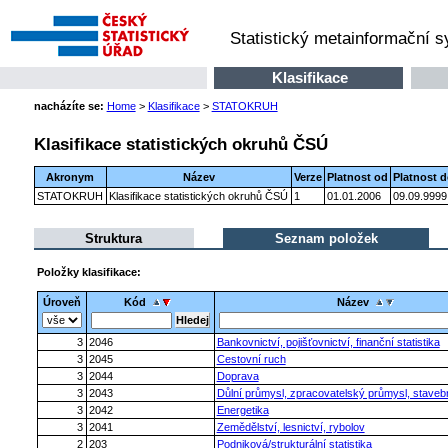
Statistický metainformační 
Klasifikace
nacházíte se:
Home
>
Klasifikace
>
STATOKRUH
Klasifikace statistických okruhů ČSÚ
Akronym
Název
Verze
Platnost od
Platnost 
STATOKRUH
Klasifikace statistických okruhů ČSÚ
1
01.01.2006
09.09.9999
Struktura
Seznam položek
Položky klasifikace:
Úroveň
Kód
Název
3
2046
Bankovnictví, pojišťovnictví, finanční statistika
3
2045
Cestovní ruch
3
2044
Doprava
3
2043
Důlní průmysl, zpracovatelský průmysl, stavebn
3
2042
Energetika
3
2041
Zemědělství, lesnictví, rybolov
2
203
Podniková/strukturální statistika