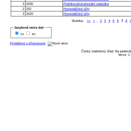
3
2030
Podniková/strukturální statistika
2
202
Hospodářské účty
3
2020
Hospodářské účty
Stránka:
<<
<
...
2
3
4
5
6
7
8
Jazyková verze dat:
cs
en
Prohlášení o přístupnosti
Český statistický úřad, Na padesát
Verze: 1.