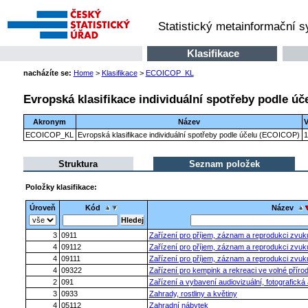
Statistický metainformační 
Klasifikace
nacházíte se:
Home
>
Klasifikace
>
ECOICOP_KL
Evropská klasifikace individuální spotřeby podle ú
Akronym
Název
V
ECOICOP_KL
Evropská klasifikace individuální spotřeby podle účelu (ECOICOP)
1
Struktura
Seznam položek
Položky klasifikace:
Úroveň
Kód
Název
3
0911
Zařízení pro příjem, záznam a reprodukci zvuk
4
09112
Zařízení pro příjem, záznam a reprodukci zvuk
4
09111
Zařízení pro příjem, záznam a reprodukci zvuk
4
09322
Zařízení pro kempink a rekreaci ve volné příro
2
091
Zařízení a vybavení audiovizuální, fotografická
3
0933
Zahrady, rostliny a květiny
4
05112
Zahradní nábytek