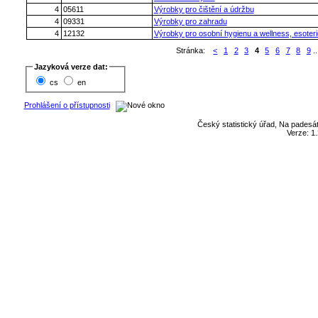
4
05611
Výrobky pro čištění a údržbu
4
09331
Výrobky pro zahradu
4
12132
Výrobky pro osobní hygienu a wellness, esoter
Stránka:
<
1
2
3
4
5
6
7
8
9
..
Jazyková verze dat:
cs
en
Prohlášení o přístupnosti
Český statistický úřad, Na padesát
Verze: 1.