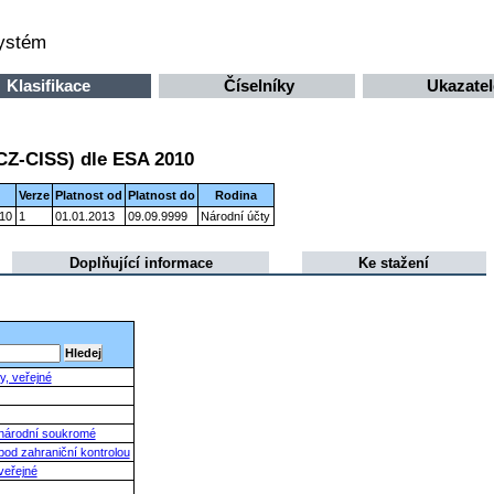
systém
Klasifikace
Číselníky
Ukazatel
(CZ-CISS) dle ESA 2010
Verze
Platnost od
Platnost do
Rodina
010
1
01.01.2013
09.09.9999
Národní účty
Doplňující informace
Ke stažení
y, veřejné
, národní soukromé
 pod zahraniční kontrolou
veřejné