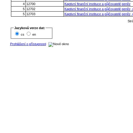
4
12700
Kaptivní finanční instituce a půjčovatelé peněz
5
12702
Kaptivní finanční instituce a půjčovatelé peněz
5
12703
Kaptivní finanční instituce a půjčovatelé peněz,
Str
Jazyková verze dat:
cs
en
Prohlášení o přístupnosti