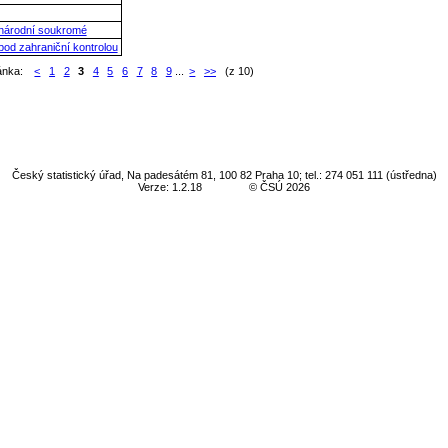
, národní soukromé
 pod zahraniční kontrolou
ánka:
<
1
2
3
4
5
6
7
8
9
...
>
>>
(z 10)
Český statistický úřad, Na padesátém 81, 100 82 Praha 10; tel.: 274 051 111 (ústředna)
Verze: 1.2.18
© ČSÚ 2026