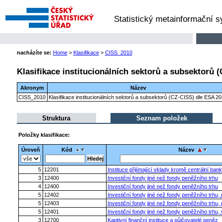
Statistický metainformační 
nacházíte se:
Home
>
Klasifikace
>
CISS_2010
Klasifikace institucionálních sektorů a subsektorů 
Akronym
Název
CISS_2010
Klasifikace institucionálních sektorů a subsektorů (CZ-CISS) dle ESA 2
Struktura
Seznam položek
Položky klasifikace:
Úroveň
Kód
Název
5
12201
Instituce přijímající vklady kromě centrální bank
3
12400
Investiční fondy jiné než fondy peněžního trhu
4
12400
Investiční fondy jiné než fondy peněžního trhu
5
12402
Investiční fondy jiné než fondy peněžního trhu
5
12403
Investiční fondy jiné než fondy peněžního trhu,
5
12401
Investiční fondy jiné než fondy peněžního trhu, 
3
12700
Kaptivní finanční instituce a půjčovatelé peněz