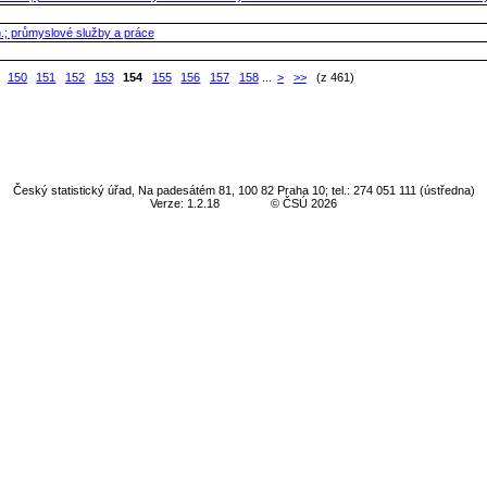
n.; průmyslové služby a práce
.
150
151
152
153
154
155
156
157
158
...
>
>>
(z 461)
Český statistický úřad, Na padesátém 81, 100 82 Praha 10; tel.: 274 051 111 (ústředna)
Verze: 1.2.18
© ČSÚ 2026