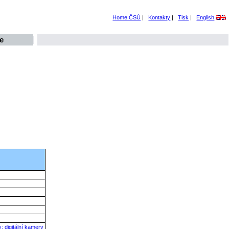
Home ČSÚ
|
Kontakty
|
Tisk
|
English
e
 digitální kamery