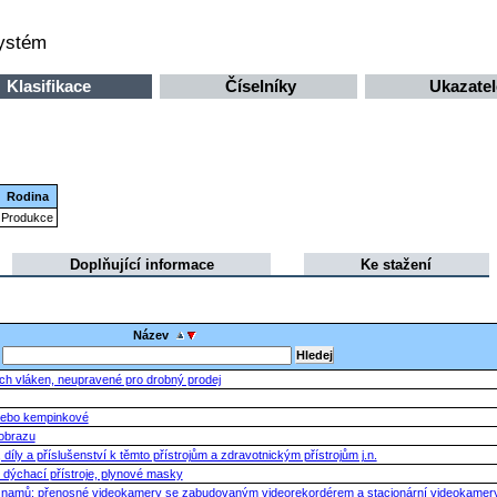
systém
Klasifikace
Číselníky
Ukazatel
Rodina
Produkce
Doplňující informace
Ke stažení
Název
ových vláken, neupravené pro drobný prodej
nebo kempinkové
 obrazu
 díly a příslušenství k těmto přístrojům a zdravotnickým přístrojům j.n.
, dýchací přístroje, plynové masky
áznamů; přenosné videokamery se zabudovaným videorekordérem a stacionární videokamery;