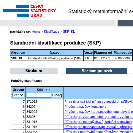
Statistický metainformační 
nacházíte se:
Home
>
Klasifikace
>
SKP_KL
Standardní klasifikace produkce (SKP)
Akronym
Název
Verze
Platnost od
Platnost do
SKP_KL
Standardní klasifikace produkce (SKP)
1.6
01.01.2003
09.09.9999
Struktura
Seznam položek
Položky klasifikace:
Úroveň
Kód
7
171052
Příze (jiná než šicí nit) ze syntetických střiž
6
34202
Přívěsy a návěsy, kontejnery
7
342022
Přívěsy a návěsy karavanového typu, obytné 
6
32303
Přístroje pro záznam nebo reprodukci zvuku a
7
331018
Přístroje pro nedoslýchavé, srdeční stimulátory,
7
331016
Přístroje pro mechanoterapii, masážní přístroje
7
323033
Přístroje k nahrávání nebo přehrávání videoz