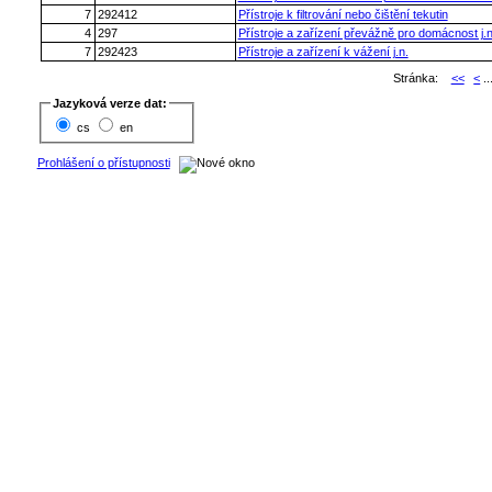
7
292412
Přístroje k filtrování nebo čištění tekutin
4
297
Přístroje a zařízení převážně pro domácnost j.
7
292423
Přístroje a zařízení k vážení j.n.
Stránka:
<<
<
..
Jazyková verze dat:
cs
en
Prohlášení o přístupnosti