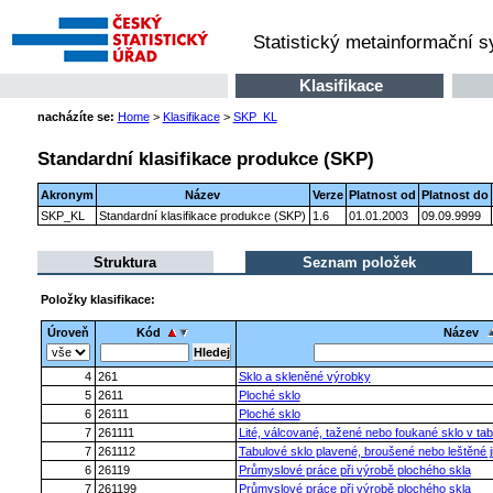
Statistický metainformační 
Klasifikace
nacházíte se:
Home
>
Klasifikace
>
SKP_KL
Standardní klasifikace produkce (SKP)
Akronym
Název
Verze
Platnost od
Platnost do
SKP_KL
Standardní klasifikace produkce (SKP)
1.6
01.01.2003
09.09.9999
Struktura
Seznam položek
Položky klasifikace:
Úroveň
Kód
Název
4
261
Sklo a skleněné výrobky
5
2611
Ploché sklo
6
26111
Ploché sklo
7
261111
Lité, válcované, tažené nebo foukané sklo v ta
7
261112
Tabulové sklo plavené, broušené nebo leštěné 
6
26119
Průmyslové práce při výrobě plochého skla
7
261199
Průmyslové práce při výrobě plochého skla