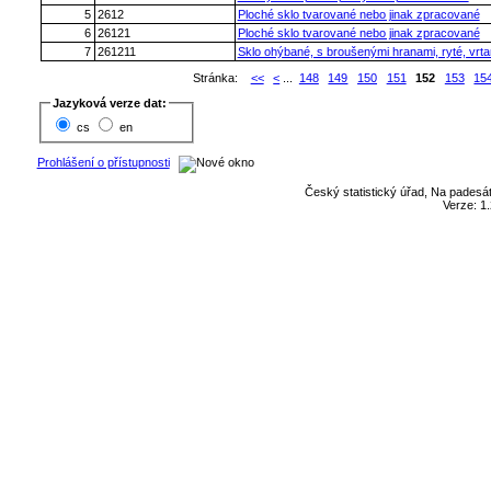
5
2612
Ploché sklo tvarované nebo jinak zpracované
6
26121
Ploché sklo tvarované nebo jinak zpracované
7
261211
Sklo ohýbané, s broušenými hranami, ryté, vrta
Stránka:
<<
<
...
148
149
150
151
152
153
15
Jazyková verze dat:
cs
en
Prohlášení o přístupnosti
Český statistický úřad, Na padesát
Verze: 1.