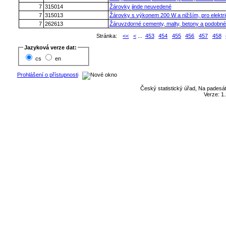
7
315014
Žárovky jinde neuvedené
7
315013
Žárovky s výkonem 200 W a nižším, pro elektri
7
262613
Žáruvzdorné cementy, malty, betony a podobné
Stránka:
<<
<
...
453
454
455
456
457
458
Jazyková verze dat:
cs
en
Prohlášení o přístupnosti
Český statistický úřad, Na padesát
Verze: 1.