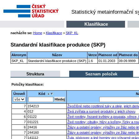
Statistický metainformační 
Klasifikace
nacházíte se:
Home
>
Klasifikace
>
SKP_KL
Standardní klasifikace produkce (SKP)
Akronym
Název
Verze
Platnost od
Platnost do
SKP_KL
Standardní klasifikace produkce (SKP)
1.6
01.01.2003
09.09.9999
Struktura
Seznam položek
Položky klasifikace:
Úroveň
Kód
N
7
154213
Živočišné nebo rostlinné tuky a oleje, jejich de
4
012
Živá zvířata a surové produkty z jejich chovu
6
01122
Živé rostliny, řezané květiny a poupata, věnce,
7
011221
Živé rostliny; cibulky, hlízy a kořeny, řízky a r
6
24416
Žlázy a ostatní orgány; výtažky ze žláz nebo jin
7
244160
Žlázy a ostatní orgány; výtažky ze žláz nebo jin
7
141112
Žula, pískovec a jiné horniny pro výtvarné prá