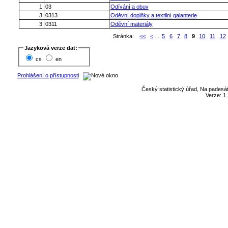
1
03
Odívání a obuv
3
0313
Oděvní doplňky a textilní galanterie
3
0311
Oděvní materiály
Stránka:
<<
<
...
5
6
7
8
9
10
11
12
Jazyková verze dat:
cs
en
Prohlášení o přístupnosti
Český statistický úřad, Na padesát
Verze: 1.