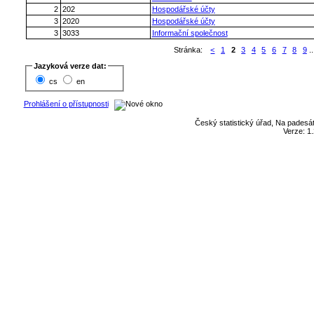
2
202
Hospodářské účty
3
2020
Hospodářské účty
3
3033
Informační společnost
Stránka:
<
1
2
3
4
5
6
7
8
9
..
Jazyková verze dat:
cs
en
Prohlášení o přístupnosti
Český statistický úřad, Na padesát
Verze: 1.