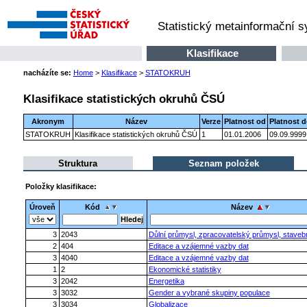
Statistický metainformační 
Klasifikace
nacházíte se:
Home
>
Klasifikace
>
STATOKRUH
Klasifikace statistických okruhů ČSÚ
Akronym
Název
Verze
Platnost od
Platnost 
STATOKRUH
Klasifikace statistických okruhů ČSÚ
1
01.01.2006
09.09.9999
Struktura
Seznam položek
Položky klasifikace:
Úroveň
Kód
Název
3
2043
Důlní průmysl, zpracovatelský průmysl, stavebn
2
404
Editace a vzájemné vazby dat
3
4040
Editace a vzájemné vazby dat
1
2
Ekonomické statistiky
3
2042
Energetika
3
3032
Gender a vybrané skupiny populace
3
3034
Globalizace