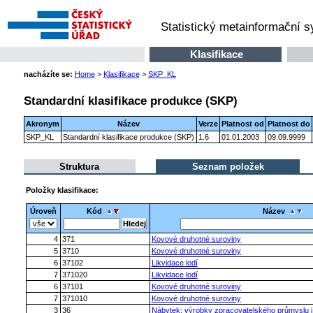
Statistický metainformační 
Klasifikace
nacházíte se:
Home
>
Klasifikace
>
SKP_KL
Standardní klasifikace produkce (SKP)
Akronym
Název
Verze
Platnost od
Platnost do
SKP_KL
Standardní klasifikace produkce (SKP)
1.6
01.01.2003
09.09.9999
Struktura
Seznam položek
Položky klasifikace:
Úroveň
Kód
Název
4
371
Kovové druhotné suroviny
5
3710
Kovové druhotné suroviny
6
37102
Likvidace lodí
7
371020
Likvidace lodí
6
37101
Kovové druhotné suroviny
7
371010
Kovové druhotné suroviny
3
36
Nábytek; výrobky zpracovatelského průmyslu j.