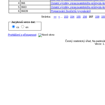
4
366
Ostatní výrobky zpracovatelského průmyslu ji
5
3663
Ostatní výrobky zpracovatelského průmyslu ji
6
36639
Preparování živočichů (vycpávání)
Stránka:
<<
<
...
153
154
155
156
157
158
15
Jazyková verze dat:
cs
en
Prohlášení o přístupnosti
Český statistický úřad, Na padesát
Verze: 1.