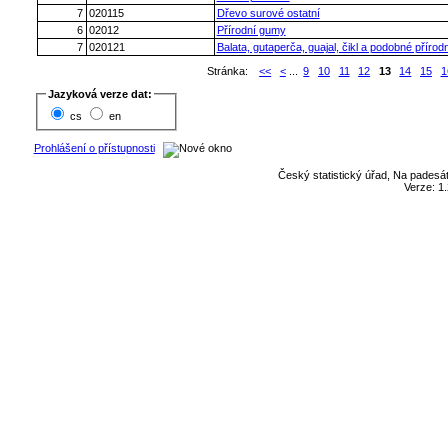
7
020115
Dřevo surové ostatní
6
02012
Přírodní gumy
7
020121
Balata, gutaperča, guajal, čikl a podobné příro
Stránka:
<<
<
...
9
10
11
12
13
14
15
1
Jazyková verze dat:
cs
en
Prohlášení o přístupnosti
Český statistický úřad, Na padesát
Verze: 1.