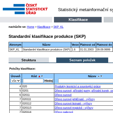
Statistický metainformační 
Klasifikace
nacházíte se:
Home
>
Klasifikace
>
SKP_KL
Standardní klasifikace produkce (SKP)
Akronym
Název
Verze
Platnost od
Platnost do
SKP_KL
Standardní klasifikace produkce (SKP)
1.6
01.01.2003
09.09.9999
Struktura
Seznam položek
Položky klasifikace:
Úroveň
Kód
Název
4
020
Produkty lesnictví a související práce
5
0201
Dřevo surové, přírodní gumy, přírodní korek, os
6
02011
Dřevo surové
7
020111
Dřevo surové jehličnaté - výřezy
7
020112
Dřevo surové listnaté - výřezy
7
020113
Dřevo surové tropické - výřezy
7
020114
Dřevo palivové