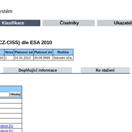
systém
Klasifikace
Číselníky
Ukazatel
(CZ-CISS) dle ESA 2010
Verze
Platnost od
Platnost do
Rodina
010
1
01.01.2013
09.09.9999
Národní účty
Doplňující informace
Ke stažení
identi EU
identi EU