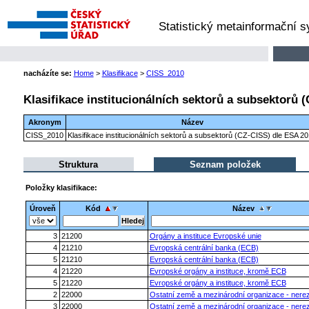
Statistický metainformační 
nacházíte se:
Home
>
Klasifikace
>
CISS_2010
Klasifikace institucionálních sektorů a subsektorů 
Akronym
Název
CISS_2010
Klasifikace institucionálních sektorů a subsektorů (CZ-CISS) dle ESA 2
Struktura
Seznam položek
Položky klasifikace:
Úroveň
Kód
Název
3
21200
Orgány a instituce Evropské unie
4
21210
Evropská centrální banka (ECB)
5
21210
Evropská centrální banka (ECB)
4
21220
Evropské orgány a instituce, kromě ECB
5
21220
Evropské orgány a instituce, kromě ECB
2
22000
Ostatní země a mezinárodní organizace - nerez
3
22000
Ostatní země a mezinárodní organizace - nerez