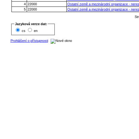
4
22000
Ostatní země a mezinárodní organizace - nerez
5
22000
Ostatní země a mezinárodní organizace - nerez
St
Jazyková verze dat:
cs
en
Prohlášení o přístupnosti