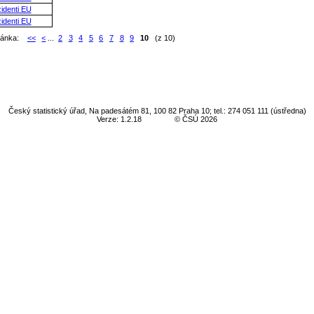
identi EU
identi EU
ránka:
<<
<
...
2
3
4
5
6
7
8
9
10
(z 10)
Český statistický úřad, Na padesátém 81, 100 82 Praha 10; tel.: 274 051 111 (ústředna)
Verze: 1.2.18
© ČSÚ 2026