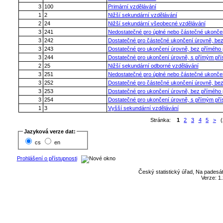
3
100
Primární vzdělávání
1
2
Nižší sekundární vzdělávání
2
24
Nižší sekundární všeobecné vzdělávání
3
241
Nedostatečné pro úplné nebo částečné ukonče
3
242
Dostatečné pro částečné ukončení úrovně, be
3
243
Dostatečné pro ukončení úrovně, bez přímého
3
244
Dostatečné pro ukončení úrovně, s přímým př
2
25
Nižší sekundární odborné vzdělávání
3
251
Nedostatečné pro úplné nebo částečné ukonče
3
252
Dostatečné pro částečné ukončení úrovně, be
3
253
Dostatečné pro ukončení úrovně, bez přímého
3
254
Dostatečné pro ukončení úrovně, s přímým př
1
3
Vyšší sekundární vzdělávání
Stránka:
1
2
3
4
5
>
(z
Jazyková verze dat:
cs
en
Prohlášení o přístupnosti
Český statistický úřad, Na padesát
Verze: 1.