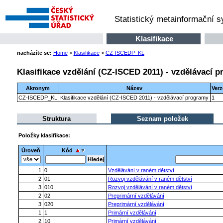
Statistický metainformační 
Klasifikace
nacházíte se:
Home
>
Klasifikace
>
CZ-ISCEDP_KL
Klasifikace vzdělání (CZ-ISCED 2011) - vzdělávací 
Akronym
Název
Verz
CZ-ISCEDP_KL
Klasifikace vzdělání (CZ-ISCED 2011) - vzdělávací programy
1
Struktura
Seznam položek
Položky klasifikace:
Úroveň
Kód
1
0
Vzdělávání v raném dětství
2
01
Rozvoj vzdělávání v raném dětství
3
010
Rozvoj vzdělávání v raném dětství
2
02
Preprimární vzdělávání
3
020
Preprimární vzdělávání
1
1
Primární vzdělávání
2
10
Primární vzdělávání