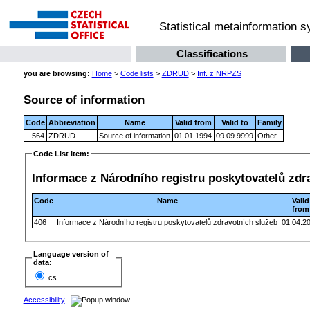
Statistical metainformation 
Classifications
you are browsing:
Home
>
Code lists
>
ZDRUD
>
Inf. z NRPZS
Source of information
Code
Abbreviation
Name
Valid from
Valid to
Family
564
ZDRUD
Source of information
01.01.1994
09.09.9999
Other
Code List Item:
Informace z Národního registru poskytovatelů zdr
Code
Name
Valid
from
406
Informace z Národního registru poskytovatelů zdravotních služeb
01.04.2
Language version of
data:
cs
Accessibility