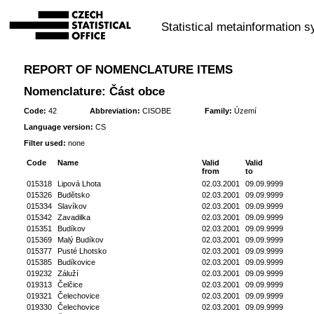
Statistical metainformation 
REPORT OF NOMENCLATURE ITEMS
Nomenclature: Část obce
Code:
42
Abbreviation:
CISOBE
Family:
Území
Language version:
CS
Filter used:
none
Code
Name
Valid
Valid
from
to
015318
Lipová Lhota
02.03.2001
09.09.9999
015326
Budětsko
02.03.2001
09.09.9999
015334
Slavíkov
02.03.2001
09.09.9999
015342
Zavadilka
02.03.2001
09.09.9999
015351
Budíkov
02.03.2001
09.09.9999
015369
Malý Budíkov
02.03.2001
09.09.9999
015377
Pusté Lhotsko
02.03.2001
09.09.9999
015385
Budíkovice
02.03.2001
09.09.9999
019232
Záluží
02.03.2001
09.09.9999
019313
Čelčice
02.03.2001
09.09.9999
019321
Čelechovice
02.03.2001
09.09.9999
019330
Čelechovice
02.03.2001
09.09.9999