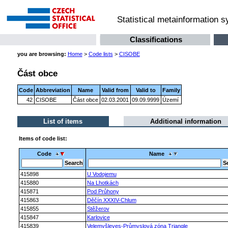
Statistical metainformation 
Classifications
you are browsing:
Home
>
Code lists
>
CISOBE
Část obce
Code
Abbreviation
Name
Valid from
Valid to
Family
42
CISOBE
Část obce
02.03.2001
09.09.9999
Území
List of items
Additional information
Items of code list:
Code
Name
415898
U Vodojemu
415880
Na Lhotkách
415871
Pod Průhony
415863
Děčín XXXIV-Chlum
415855
Stěžerov
415847
Karlovice
415839
Velemyšleves-Průmyslová zóna Triangle