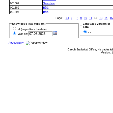
001562
Senožaty
001589
Bělá
001597
Bělá
Page:
<<
<
...
8
9
10
11
12
13
14
15
Show code lists valid on:
Language version of
data:
all (regardless the date)
cs
valid on:
Accessibility
Czech Statistical Office, Na padesát
Version: 1