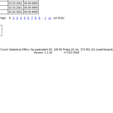
02.03.2001
09.09.9999
02.03.2001
09.09.9999
02.03.2001
09.09.9999
Page:
1
2
3
4
5
6
7
8
9
...
>
>>
(of 1511)
Czech Statistical Office, Na padesátém 81, 100 82 Praha 10; tel.: 274 051 111 (switchboard)
Version: 1.2.18
© ČSÚ 2026