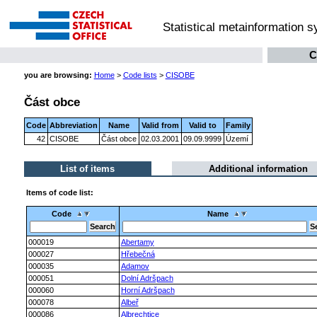
Statistical metainformation 
C
you are browsing:
Home
>
Code lists
>
CISOBE
Část obce
Code
Abbreviation
Name
Valid from
Valid to
Family
42
CISOBE
Část obce
02.03.2001
09.09.9999
Území
List of items
Additional information
Items of code list:
Code
Name
000019
Abertamy
000027
Hřebečná
000035
Adamov
000051
Dolní Adršpach
000060
Horní Adršpach
000078
Albeř
000086
Albrechtice