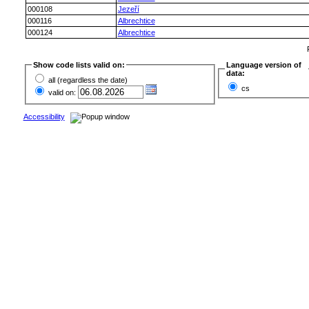
000108
Jezeří
000116
Albrechtice
000124
Albrechtice
Show code lists valid on:
Language version of
data:
all (regardless the date)
cs
valid on:
Accessibility