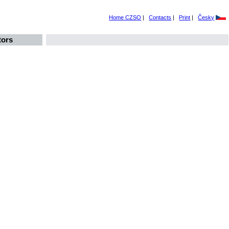
Home CZSO
|
Contacts
|
Print
|
Česky
tors