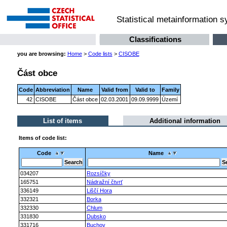
Statistical metainformation 
Classifications
you are browsing:
Home
>
Code lists
>
CISOBE
Část obce
Code
Abbreviation
Name
Valid from
Valid to
Family
42
CISOBE
Část obce
02.03.2001
09.09.9999
Území
List of items
Additional information
Items of code list:
Code
Name
034207
Rozsíčky
165751
Nádražní čtvrť
336149
Liščí Hora
332321
Borka
332330
Chlum
331830
Dubsko
331716
Buchov