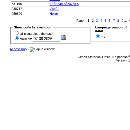
331198
Žďár nad Sázavou 8
038717
Vlkýš I
059820
Helenín
Page:
1
2
3
4
5
6
7
8
9
...
Show code lists valid on:
Language version of
data:
all (regardless the date)
cs
valid on:
Accessibility
Czech Statistical Office, Na padesát
Version: 1