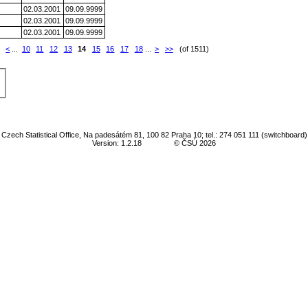
02.03.2001
09.09.9999
02.03.2001
09.09.9999
02.03.2001
09.09.9999
<
...
10
11
12
13
14
15
16
17
18
...
>
>>
(of 1511)
Czech Statistical Office, Na padesátém 81, 100 82 Praha 10; tel.: 274 051 111 (switchboard)
Version: 1.2.18
© ČSÚ 2026