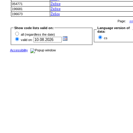
054771
Žežice
196681
Žežice
196673
Žešov
Page:
<<
Show code lists valid on:
Language version of
data:
all (regardless the date)
cs
valid on:
Accessibility