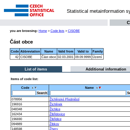
Statistical metainformation 
C
you are browsing:
Home
>
Code lists
>
CISOBE
Část obce
Code
Abbreviation
Name
Valid from
Valid to
Family
42
CISOBE
Část obce
02.03.2001
09.09.9999
Území
List of items
Additional information
Items of code list:
Code
Name
078956
Žichlínské Předměstí
196916
Žichlínek
048348
Žichlice
162434
Žibřidovice
196690
Žibřidice
094889
Žibkov
148598
Žhery