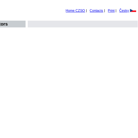
Home CZSO
|
Contacts
|
Print
|
Česky
tors