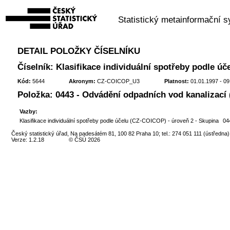
Statistický metainformační 
DETAIL POLOŽKY ČÍSELNÍKU
Číselník: Klasifikace individuální spotřeby podle úč
Kód:
5644
Akronym:
CZ-COICOP_U3
Platnost:
01.01.1997 - 09
Položka: 0443 - Odvádění odpadních vod kanalizací 
Vazby:
Klasifikace individuální spotřeby podle účelu (CZ-COICOP) - úroveň 2 - Skupina
04
Český statistický úřad, Na padesátém 81, 100 82 Praha 10; tel.: 274 051 111 (ústředna)
Verze: 1.2.18
© ČSÚ 2026