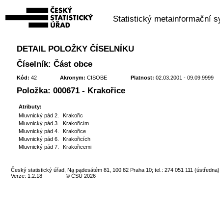
Statistický metainformační 
DETAIL POLOŽKY ČÍSELNÍKU
Číselník: Část obce
Kód:
42
Akronym:
CISOBE
Platnost:
02.03.2001 - 09.09.9999
Položka: 000671 - Krakořice
Atributy:
Mluvnický pád 2.
Krakořic
Mluvnický pád 3.
Krakořicím
Mluvnický pád 4.
Krakořice
Mluvnický pád 6.
Krakořicích
Mluvnický pád 7.
Krakořicemi
Český statistický úřad, Na padesátém 81, 100 82 Praha 10; tel.: 274 051 111 (ústředna)
Verze: 1.2.18
© ČSÚ 2026