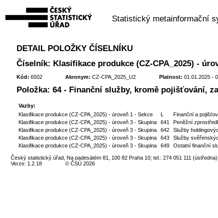
Statistický metainformační 
DETAIL POLOŽKY ČÍSELNÍKU
Číselník: Klasifikace produkce (CZ-CPA_2025) - úrov
Kód:
6502
Akronym:
CZ-CPA_2025_U2
Platnost:
01.01.2025 - 
Položka: 64 - Finanční služby, kromě pojišťování, za
Vazby:
Klasifikace produkce (CZ-CPA_2025) - úroveň 1 - Sekce
L
Finanční a pojišťo
Klasifikace produkce (CZ-CPA_2025) - úroveň 3 - Skupina
641
Peněžní zprostřed
Klasifikace produkce (CZ-CPA_2025) - úroveň 3 - Skupina
642
Služby holdingovýc
Klasifikace produkce (CZ-CPA_2025) - úroveň 3 - Skupina
643
Služby svěřenských
Klasifikace produkce (CZ-CPA_2025) - úroveň 3 - Skupina
649
Ostatní finanční sl
Český statistický úřad, Na padesátém 81, 100 82 Praha 10; tel.: 274 051 111 (ústředna)
Verze: 1.2.18
© ČSÚ 2026