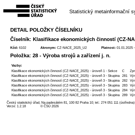
Statistický metainformační 
DETAIL POLOŽKY ČÍSELNÍKU
Číselník: Klasifikace ekonomických činností (CZ-NA
Kód:
6102
Akronym:
CZ-NACE_2025_U2
Platnost:
01.01.2025 -
Položka: 28 - Výroba strojů a zařízení j. n.
Vazby:
Klasifikace ekonomických činností (CZ-NACE_2025) - úroveň 1 - Sekce
C
Zpr
Klasifikace ekonomických činností (CZ-NACE_2025) - úroveň 3 - Skupina
281
Výr
Klasifikace ekonomických činností (CZ-NACE_2025) - úroveň 3 - Skupina
282
Výr
Klasifikace ekonomických činností (CZ-NACE_2025) - úroveň 3 - Skupina
283
Výr
Klasifikace ekonomických činností (CZ-NACE_2025) - úroveň 3 - Skupina
284
Výr
Klasifikace ekonomických činností (CZ-NACE_2025) - úroveň 3 - Skupina
289
Výr
Český statistický úřad, Na padesátém 81, 100 82 Praha 10; tel.: 274 051 111 (ústředna)
Verze: 1.2.18
© ČSÚ 2026