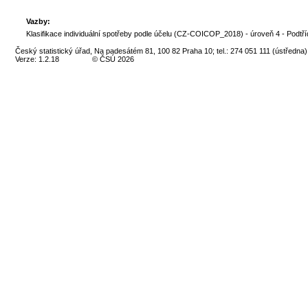
Vazby:
Klasifikace individuální spotřeby podle účelu (CZ-COICOP_2018) - úroveň 4 - Podtří
Český statistický úřad, Na padesátém 81, 100 82 Praha 10; tel.: 274 051 111 (ústředna)
Verze: 1.2.18
© ČSÚ 2026