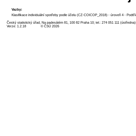
Vazby:
Klasifikace individuální spotřeby podle účelu (CZ-COICOP_2018) - úroveň 4 - Podtří
Český statistický úřad, Na padesátém 81, 100 82 Praha 10; tel.: 274 051 111 (ústředna)
Verze: 1.2.18
© ČSÚ 2026