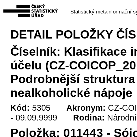
Statistický metainformační 
DETAIL POLOŽKY ČÍ
Číselník: Klasifikace 
účelu (CZ-COICOP_201
Podrobnější struktura
nealkoholické nápoje
Kód:
5305
Akronym:
CZ-COI
- 09.09.9999
Rodina:
Národní
Položka: 011443 - Sój