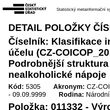
Statistický metainformační 
DETAIL POLOŽKY ČÍ
Číselník: Klasifikace 
účelu (CZ-COICOP_201
Podrobnější struktura
nealkoholické nápoje
Kód:
5305
Akronym:
CZ-COI
- 09.09.9999
Rodina:
Národní
Položka: 011332 - Výr