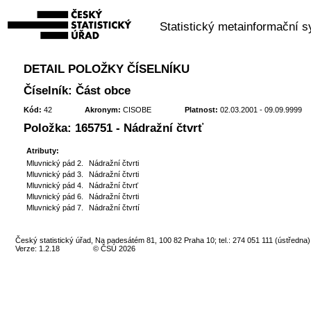
Statistický metainformační 
DETAIL POLOŽKY ČÍSELNÍKU
Číselník: Část obce
Kód:
42
Akronym:
CISOBE
Platnost:
02.03.2001 - 09.09.9999
Položka: 165751 - Nádražní čtvrť
Atributy:
Mluvnický pád 2.
Nádražní čtvrti
Mluvnický pád 3.
Nádražní čtvrti
Mluvnický pád 4.
Nádražní čtvrť
Mluvnický pád 6.
Nádražní čtvrti
Mluvnický pád 7.
Nádražní čtvrtí
Český statistický úřad, Na padesátém 81, 100 82 Praha 10; tel.: 274 051 111 (ústředna)
Verze: 1.2.18
© ČSÚ 2026