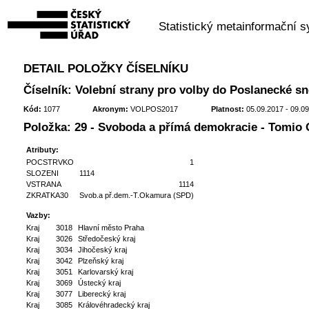
Statistický metainformační 
DETAIL POLOŽKY ČÍSELNÍKU
Číselník: Volební strany pro volby do Poslanecké 
Kód:
1077
Akronym:
VOLPOS2017
Platnost:
05.09.2017 - 09.0
Položka: 29 - Svoboda a přímá demokracie - Tomio
Atributy:
POCSTRVKO
1
SLOZENI
1114
VSTRANA
1114
ZKRATKA30
Svob.a př.dem.-T.Okamura (SPD)
Vazby:
Kraj
3018
Hlavní město Praha
Kraj
3026
Středočeský kraj
Kraj
3034
Jihočeský kraj
Kraj
3042
Plzeňský kraj
Kraj
3051
Karlovarský kraj
Kraj
3069
Ústecký kraj
Kraj
3077
Liberecký kraj
Kraj
3085
Královéhradecký kraj