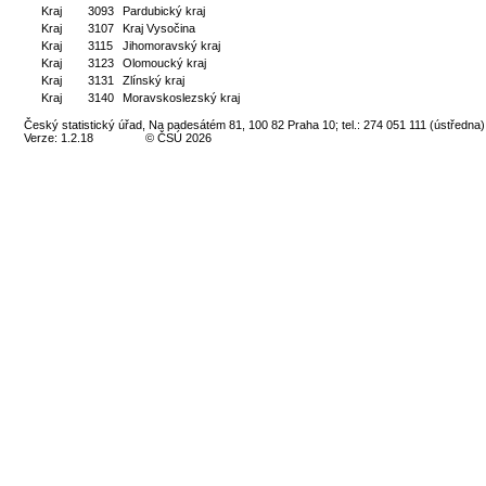
Kraj
3093
Pardubický kraj
Kraj
3107
Kraj Vysočina
Kraj
3115
Jihomoravský kraj
Kraj
3123
Olomoucký kraj
Kraj
3131
Zlínský kraj
Kraj
3140
Moravskoslezský kraj
Český statistický úřad, Na padesátém 81, 100 82 Praha 10; tel.: 274 051 111 (ústředna)
Verze: 1.2.18
© ČSÚ 2026