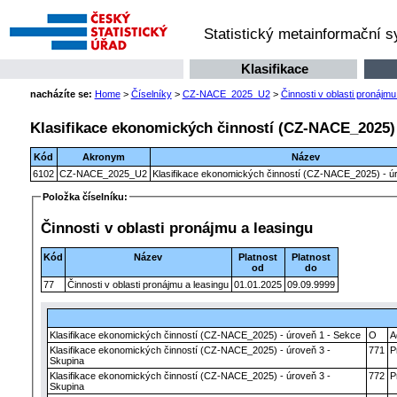
Statistický metainformační 
Klasifikace
nacházíte se:
Home
>
Číselníky
>
CZ-NACE_2025_U2
>
Činnosti v oblasti pronájmu
Klasifikace ekonomických činností (CZ-NACE_2025) 
Kód
Akronym
Název
6102
CZ-NACE_2025_U2
Klasifikace ekonomických činností (CZ-NACE_2025) - úr
Položka číselníku:
Činnosti v oblasti pronájmu a leasingu
Kód
Název
Platnost
Platnost
od
do
77
Činnosti v oblasti pronájmu a leasingu
01.01.2025
09.09.9999
Klasifikace ekonomických činností (CZ-NACE_2025) - úroveň 1 - Sekce
O
A
Klasifikace ekonomických činností (CZ-NACE_2025) - úroveň 3 -
771
P
Skupina
Klasifikace ekonomických činností (CZ-NACE_2025) - úroveň 3 -
772
P
Skupina