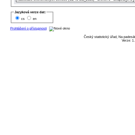
Jazyková verze dat:
cs
en
Prohlášení o přístupnosti
Český statistický úřad, Na padesát
Verze: 1.