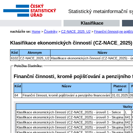
Statistický metainformační 
Klasifikace
nacházíte se:
Home
>
Číselníky
>
CZ-NACE_2025_U2
>
Finanční činnosti,ne pojišť
Klasifikace ekonomických činností (CZ-NACE_2025) 
Kód
Akronym
Název
6102
CZ-NACE_2025_U2
Klasifikace ekonomických činností (CZ-NACE_2025) - úr
Položka číselníku:
Finanční činnosti, kromě pojišťování a penzijního
Kód
Název
Platnost
P
od
64
Finanční činnosti, kromě pojišťování a penzijního financování
01.01.2025
09
Vazby
Klasifikace ekonomických činností (CZ-NACE_2025) - úroveň 1 - Sekce
L
Klasifikace ekonomických činností (CZ-NACE_2025) - úroveň 3 - Skupina
641
Klasifikace ekonomických činností (CZ-NACE_2025) - úroveň 3 - Skupina
642
Klasifikace ekonomických činností (CZ-NACE_2025) - úroveň 3 - Skupina
643
Klasifikace ekonomických činností (CZ-NACE_2025) - úroveň 3 - Skupina
649