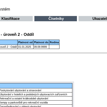
systém
Klasifikace
Číselníky
Ukazatel
- úroveň 2 - Oddíl
Platnost od
Platnost do
Rodina
oveň 2 - Oddíl
01.01.2025
09.09.9999
Poskytování ubytování a stravování
Ubytování v hotelích a podobných ubytovacích zařízeních
Rekreační a ostatní krátkodobé ubytování
Kempy a parkoviště pro rekreační vozidla
Zprostředkování v oblasti ubytování