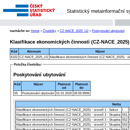
Statistický metainformační 
nacházíte se:
Home
>
Číselníky
>
CZ-NACE_2025_U2
>
Poskytování ubytování
Klasifikace ekonomických činností (CZ-NACE_2025) 
Kód
Akronym
Název
6102
CZ-NACE_2025_U2
Klasifikace ekonomických činností (CZ-NACE_2025) - úr
Položka číselníku:
Poskytování ubytování
Kód
Název
Platnost
Platnost
od
do
55
Poskytování ubytování
01.01.2025
09.09.9999
Vazby
Klasifikace ekonomických činností (CZ-NACE_2025) - úroveň 1 - Sekce
I
Klasifikace ekonomických činností (CZ-NACE_2025) - úroveň 3 - Skupina
551
Klasifikace ekonomických činností (CZ-NACE_2025) - úroveň 3 - Skupina
552
Klasifikace ekonomických činností (CZ-NACE_2025) - úroveň 3 - Skupina
553
Klasifikace ekonomických činností (CZ-NACE_2025) - úroveň 3 - Skupina
554