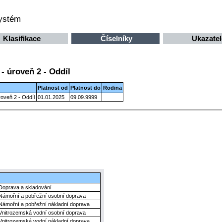
systém
Klasifikace
Číselníky
Ukazatel
- úroveň 2 - Oddíl
Platnost od
Platnost do
Rodina
oveň 2 - Oddíl
01.01.2025
09.09.9999
Doprava a skladování
Námořní a pobřežní osobní doprava
Námořní a pobřežní nákladní doprava
Vnitrozemská vodní osobní doprava
Vnitrozemská vodní nákladní doprava