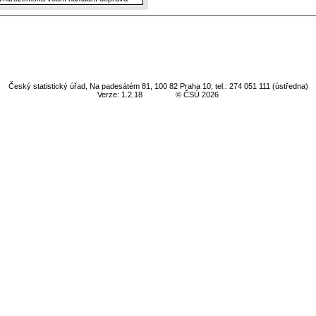
Český statistický úřad, Na padesátém 81, 100 82 Praha 10; tel.: 274 051 111 (ústředna)
Verze: 1.2.18
© ČSÚ 2026