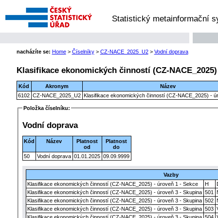
Statistický metainformační 
nacházíte se:
Home
>
Číselníky
>
CZ-NACE_2025_U2
>
Vodní doprava
Klasifikace ekonomických činností (CZ-NACE_2025) 
Kód
Akronym
Název
6102
CZ-NACE_2025_U2
Klasifikace ekonomických činností (CZ-NACE_2025) - úr
Položka číselníku:
Vodní doprava
Kód
Název
Platnost
Platnost
od
do
50
Vodní doprava
01.01.2025
09.09.9999
Vazby
Klasifikace ekonomických činností (CZ-NACE_2025) - úroveň 1 - Sekce
H
Klasifikace ekonomických činností (CZ-NACE_2025) - úroveň 3 - Skupina
501
Klasifikace ekonomických činností (CZ-NACE_2025) - úroveň 3 - Skupina
502
Klasifikace ekonomických činností (CZ-NACE_2025) - úroveň 3 - Skupina
503
Klasifikace ekonomických činností (CZ-NACE_2025) - úroveň 3 - Skupina
504